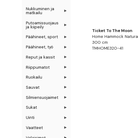
Nukkuminen ja
matkailu
Putoamissuojaus
ja kiipeily
Ticket To The Moon
Home Hammock Natural
Päähineet, sport
300 cm
Päähineet, työ
TMHOME320-41
Reput ja kassit
Riippumatot
Ruokailu
Sauvat
Silmiensuojaimet
Sukat
Uinti
Vaatteet
Valaisimet