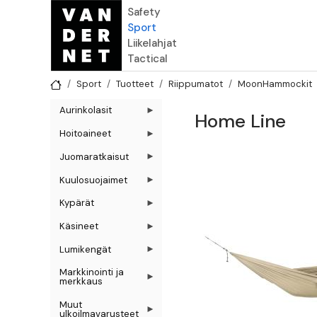
Hyppää pääsisältöön
Safety
Sport
Liikelahjat
Tactical
Sport
Tuotteet
Riippumatot
MoonHammockit
Aurinkolasit
Home Line
Hoitoaineet
Juomaratkaisut
Kuulosuojaimet
Kypärät
Käsineet
Lumikengät
Markkinointi ja
merkkaus
Muut
ulkoilmavarusteet