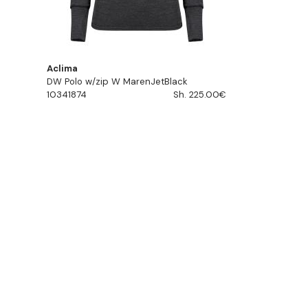
Aclima
DW Polo w/zip W MarenJetBlack
10341874
Sh. 225.00€