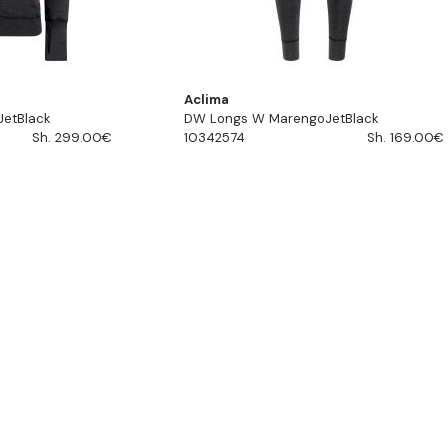
Aclima
etBlack
DW Longs W MarengoJetBlack
Sh. 299.00€
10342574
Sh. 169.00€