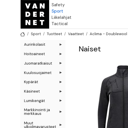
Hyppää pääsisältöön
Safety
Sport
Liikelahjat
Tactical
Sport
Tuotteet
Vaatteet
Aclima - Doublewool
Aurinkolasit
Naiset
Hoitoaineet
Juomaratkaisut
Kuulosuojaimet
Kypärät
Käsineet
Lumikengät
Markkinointi ja
merkkaus
Muut
ulkoilmavarusteet