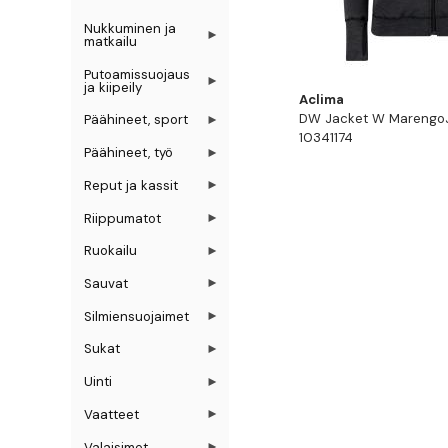
Nukkuminen ja
matkailu
Putoamissuojaus
ja kiipeily
Aclima
DW Jacket W MarengoJ
Päähineet, sport
10341174
Päähineet, työ
Reput ja kassit
Riippumatot
Ruokailu
Sauvat
Silmiensuojaimet
Sukat
Uinti
Vaatteet
Valaisimet