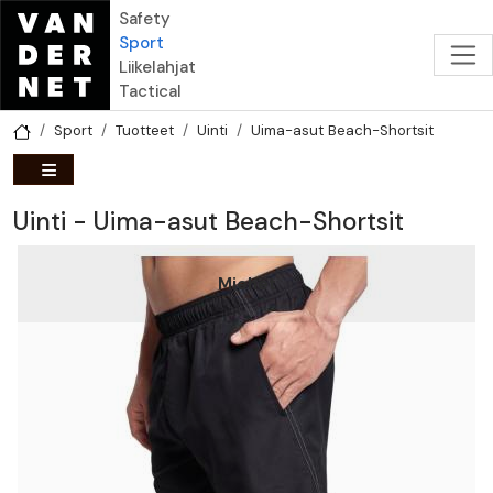
Hyppää pääsisältöön
Safety
Sport
Liikelahjat
Tactical
Sport
Tuotteet
Uinti
Uima-asut Beach-Shortsit
Uinti - Uima-asut Beach-Shortsit
Miehet