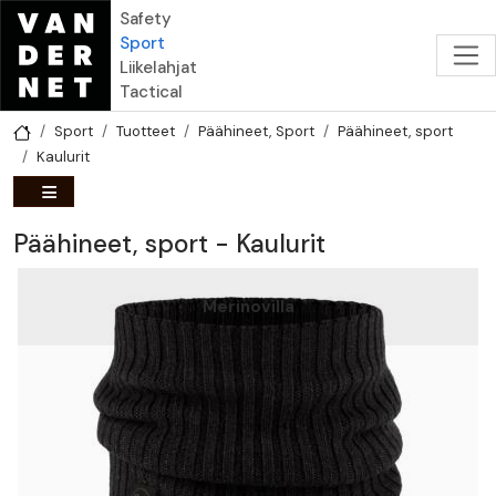
Hyppää pääsisältöön
Safety
Sport
Liikelahjat
Tactical
Sport
Tuotteet
Päähineet, Sport
Päähineet, sport
Kaulurit
Päähineet, sport - Kaulurit
Merinovilla