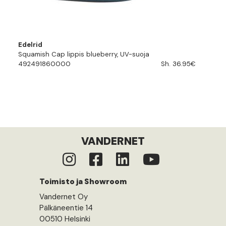
Edelrid
Squamish Cap lippis blueberry, UV-suoja
492491860000
Sh. 36.95€
VANDERNET
Toimisto ja Showroom
Vandernet Oy
Pälkäneentie 14
00510 Helsinki