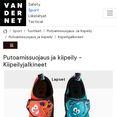
Hyppää pääsisältöön
Safety
Sport
Liikelahjat
Tactical
Sport
Tuotteet
Putoamissuojaus Ja Kiipeily
Putoamissuojaus ja kiipeily
Kiipeilyjalkineet
Putoamissuojaus ja kiipeily -
Kiipeilyjalkineet
Lapset