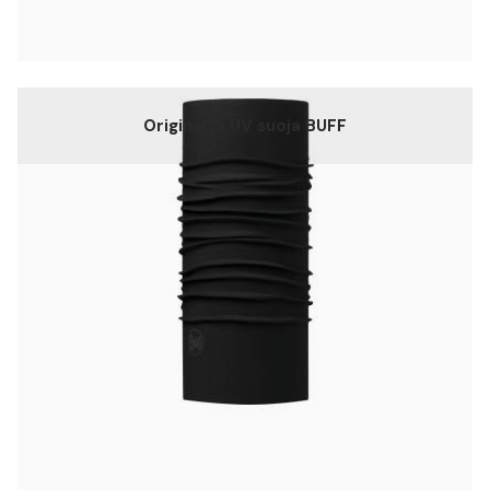
Original ja UV suoja BUFF