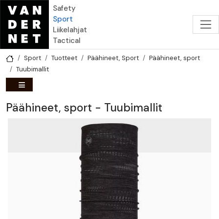
Hyppää pääsisältöön
Safety
Sport
Liikelahjat
Tactical
Sport
Tuotteet
Päähineet, Sport
Päähineet, sport
Tuubimallit
Päähineet, sport - Tuubimallit
Heijastavat