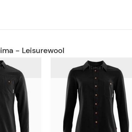
lima - Leisurewool
et
Naiset