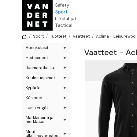
Hyppää pääsisältöön
Safety
Sport
Liikelahjat
Tactical
Sport
Tuotteet
Vaatteet
Aclima - Leisurewool
Aurinkolasit
Vaatteet - Ac
Hoitoaineet
Juomaratkaisut
Mieh
Kuulosuojaimet
Kypärät
Käsineet
Lumikengät
Markkinointi ja
merkkaus
Muut
ulkoilmavarusteet