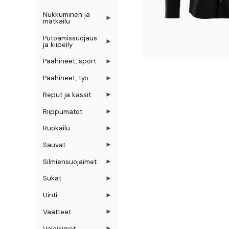
Nukkuminen ja
matkailu
Putoamissuojaus
ja kiipeily
Päähineet, sport
Päähineet, työ
Reput ja kassit
Riippumatot
Ruokailu
Sauvat
Silmiensuojaimet
Sukat
Uinti
Vaatteet
Valaisimet