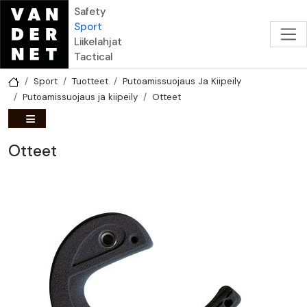
Hyppää pääsisältöön
Safety
Sport
Liikelahjat
Tactical
Sport
Tuotteet
Putoamissuojaus Ja Kiipeily
Putoamissuojaus ja kiipeily
Otteet
Otteet