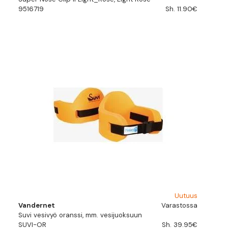
9516719
Sh. 11.90€
Uutuus
Vandernet
Varastossa
Suvi vesivyö oranssi, mm. vesijuoksuun
SUVI-OR
Sh. 39.95€