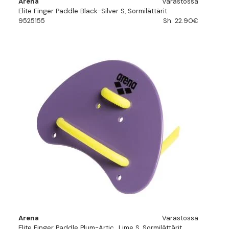
Arena
Varastossa
Elite Finger Paddle Black-Silver S, Sormilättärit
9525155
Sh. 22.90€
Arena
Varastossa
Elite Finger Paddle Plum-Artic_Lime S, Sormilättärit