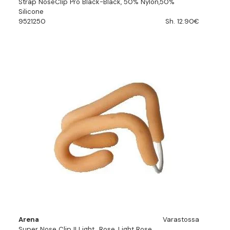
Strap NoseClip Pro Black-Black, 50% Nylon,50%
Silicone
9521250
Sh. 12.90€
Arena
Varastossa
Super Nose Clip II Light_Rose, Light Rose