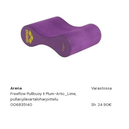
Arena
Varastossa
Freeflow Pullbuoy II Plum-Artic_Lime,
pullari,ylävartaloharjoittelu
006835140
Sh. 24.90€