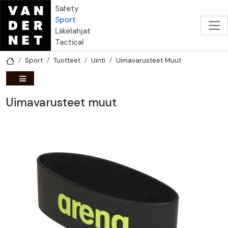
Hyppää pääsisältöön
Safety
Sport
Liikelahjat
Tactical
Sport
Tuotteet
Uinti
Uimavarusteet Muut
Uimavarusteet muut