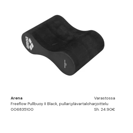
Arena
Varastossa
Freeflow Pullbuoy II Black, pullari,ylävartaloharjoittelu
006835100
Sh. 24.90€