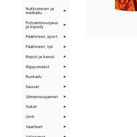
Nukkuminen ja
matkailu
Putoamissuojaus
ja kiipeily
Päähineet, sport
Päähineet, työ
Reput ja kassit
Riippumatot
Ruokailu
Sauvat
Silmiensuojaimet
Sukat
Uinti
Vaatteet
Valaisimet