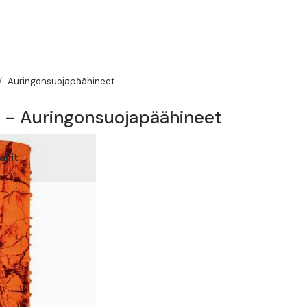
Auringonsuojapäähineet
ö - Auringonsuojapäähineet
llit