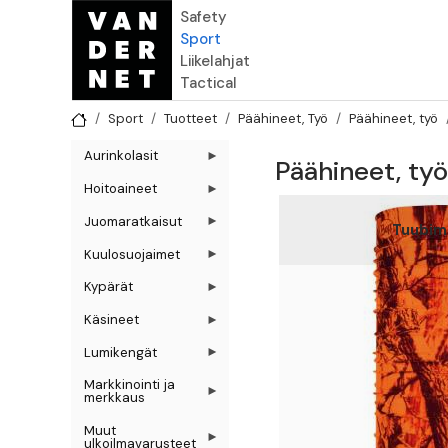
Hyppää pääsisältöön
Safety
Sport
Liikelahjat
Tactical
Sport
Tuotteet
Päähineet, Työ
Päähineet, työ
Aurinkolasit
Päähineet, ty
Hoitoaineet
Juomaratkaisut
Tuubima
Kuulosuojaimet
Kypärät
Käsineet
Lumikengät
Markkinointi ja
merkkaus
Muut
ulkoilmavarusteet