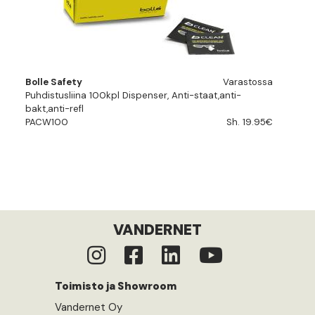
Bolle Safety
Varastossa
Puhdistusliina 100kpl Dispenser, Anti-staat,anti-
bakt,anti-refl
PACW100
Sh. 19.95€
VANDERNET
Toimisto ja Showroom
Vandernet Oy