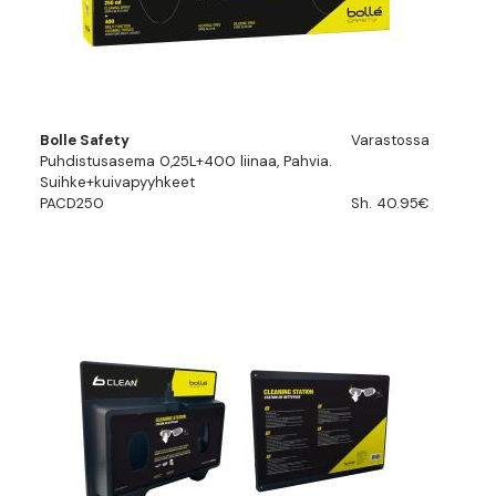
Bolle Safety
Varastossa
Puhdistusasema 0,25L+400 liinaa, Pahvia.
Suihke+kuivapyyhkeet
PACD250
Sh. 40.95€