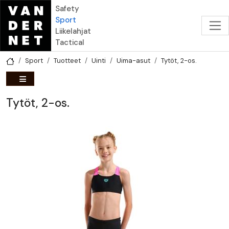
Hyppää pääsisältöön
Safety
Sport
Liikelahjat
Tactical
Sport
Tuotteet
Uinti
Uima-asut
Tytöt, 2-os.
Tytöt, 2-os.