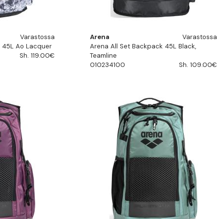
Varastossa
Arena
Varastossa
k 45L Ao Lacquer
Arena All Set Backpack 45L Black,
Sh. 119.00€
Teamline
010234100
Sh. 109.00€