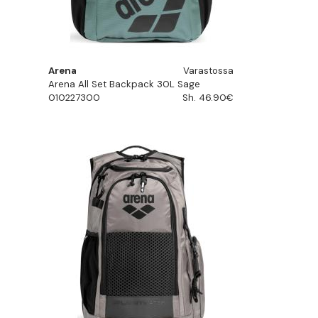
Arena
Varastossa
Arena All Set Backpack 30L Sage
010227300
Sh. 46.90€