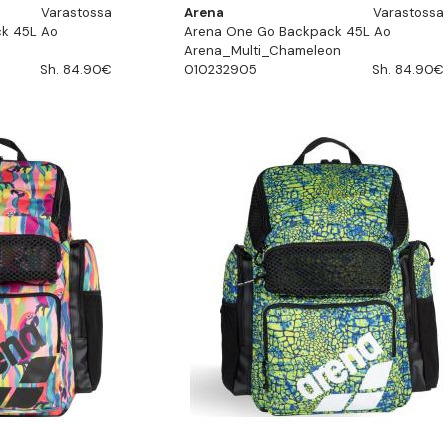
Varastossa
Arena
Varastossa
k 45L Ao
Arena One Go Backpack 45L Ao
Arena_Multi_Chameleon
Sh. 84.90€
010232905
Sh. 84.90€