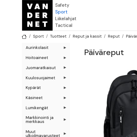
Hyppää pääsisältöön
Safety
Sport
Liikelahjat
Tactical
Sport
Tuotteet
Reput ja kassit
Reput
Päivä
Aurinkolasit
Päiväreput
Hoitoaineet
Juomaratkaisut
Kuulosuojaimet
Kypärät
Käsineet
Lumikengät
Markkinointi ja
merkkaus
Muut
ulkoilmavarusteet