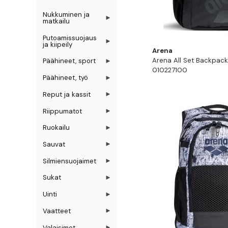
Nukkuminen ja
matkailu
Putoamissuojaus
ja kiipeily
Arena
Arena All Set Backpack
Päähineet, sport
010227100
Päähineet, työ
Reput ja kassit
Riippumatot
Ruokailu
Sauvat
Silmiensuojaimet
Sukat
Uinti
Vaatteet
Valaisimet