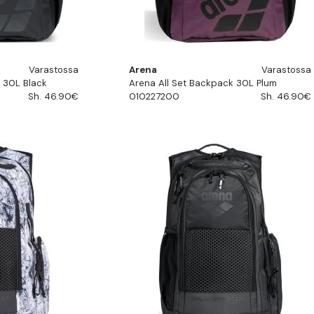
Varastossa
Arena
Varastossa
 30L Black
Arena All Set Backpack 30L Plum
Sh. 46.90€
010227200
Sh. 46.90€