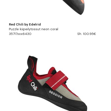
Red Chili by Edelrid
Puzzle kiipeilytossut neon coral
35717xxx6430
Sh. 100.95€