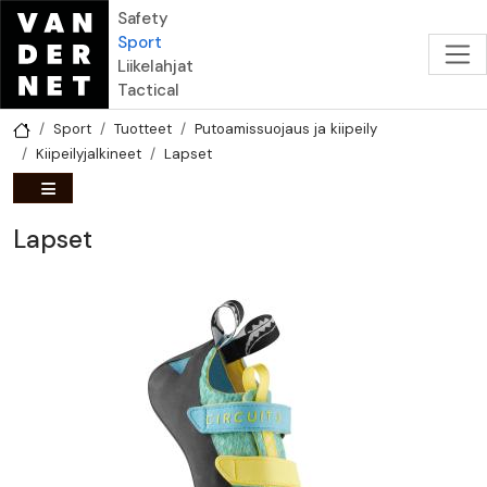
Hyppää pääsisältöön
Safety
Sport
Liikelahjat
Tactical
Sport
Tuotteet
Putoamissuojaus ja kiipeily
Kiipeilyjalkineet
Lapset
Lapset