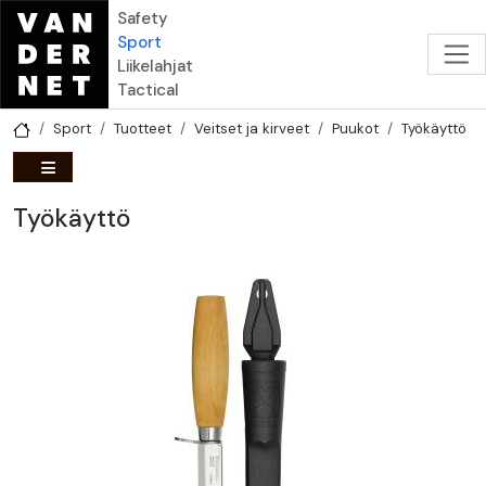
Hyppää pääsisältöön
Safety
Sport
Liikelahjat
Tactical
Sport
Tuotteet
Veitset ja kirveet
Puukot
Työkäyttö
Työkäyttö