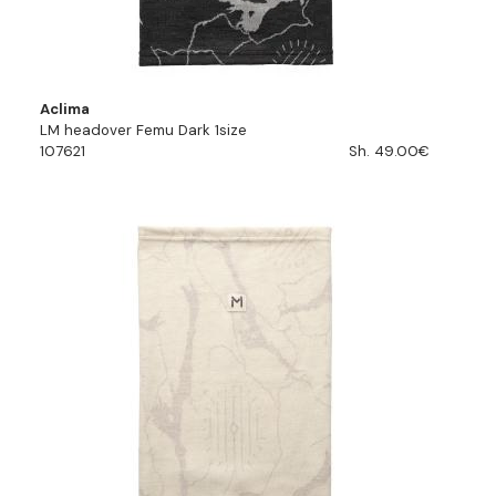
Aclima
LM headover Femu Dark 1size
107621
Sh. 49.00€