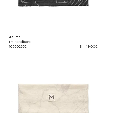
Aclima
LM headband
107502352
Sh. 49.00€