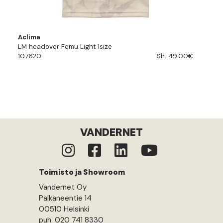
Aclima
LM headover Femu Light 1size
107620
Sh. 49.00€
VANDERNET
Toimisto ja Showroom
Vandernet Oy
Pälkäneentie 14
00510 Helsinki
puh. 020 741 8330