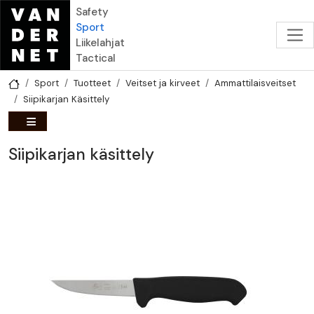
Hyppää pääsisältöön
Safety
Sport
Liikelahjat
Tactical
Sport
Tuotteet
Veitset ja kirveet
Ammattilaisveitset
Siipikarjan Käsittely
Siipikarjan käsittely