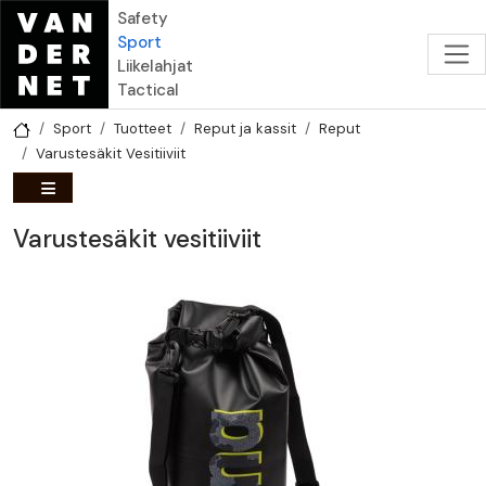
Hyppää pääsisältöön
Safety
Sport
Liikelahjat
Tactical
Sport
Tuotteet
Reput ja kassit
Reput
Varustesäkit Vesitiiviit
Varustesäkit vesitiiviit